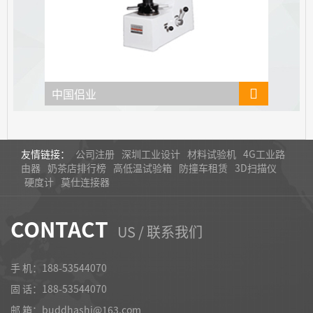
中国侣业
友情链接：
公司注册
深圳工业设计
材料试验机
4G工业路
由器
奶茶店排行榜
高低温试验箱
防撞车租赁
3D扫描仪
硬度计
莫仕连接器
CONTACT
US / 联系我们
手 机：188-53544070
固 话：
188-53544070
邮 箱：buddhashi@163.com