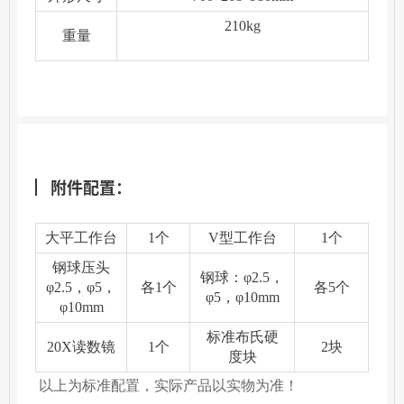
210kg
重量
附件配置：
大平工作台
1个
V型工作台
1个
钢球压头
钢球：φ2.5，
φ2.5，φ5，
各1个
各5个
φ5，φ10mm
φ10mm
标准布氏硬
20X读数镜
1个
2块
度块
以上为标准配置，实际产品以实物为准！