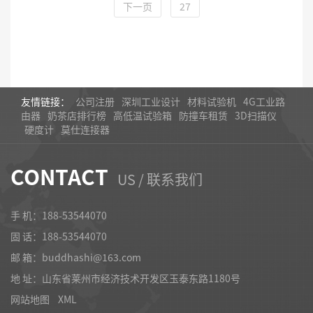
下一页
27
友情链接：
公司注册
深圳工业设计
材料试验机
4G工业路
由器
奶茶店排行榜
高低温试验箱
防撞车租赁
3D扫描仪
硬度计
莫仕连接器
CONTACT
US / 联系我们
手 机：188-53544070
固 话：
188-53544070
邮 箱：buddhashi@163.com
地 址：山东省莱州市经济技术开发区玉泰东路1180号
网站地图
XML